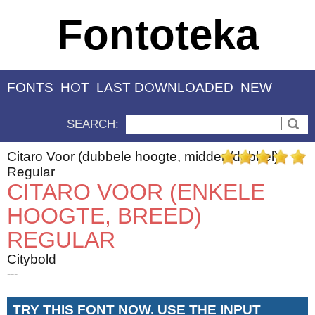
Fontoteka
FONTS
HOT
LAST DOWNLOADED
NEW
SEARCH:
Citaro Voor (dubbele hoogte, midden/dubbel)
Regular
CITARO VOOR (ENKELE
HOOGTE, BREED)
REGULAR
Citybold
---
TRY THIS FONT NOW. USE THE INPUT