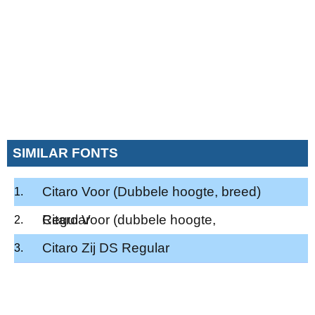
SIMILAR FONTS
Citaro Voor (Dubbele hoogte, breed)
Regular
Citaro Voor (dubbele hoogte,
midden/dubbel) Regular
Citaro Zij DS Regular